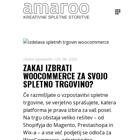
Avtor
ppeterlin
24. 06. 2025
ZAKAJ IZBRATI
WOOCOMMERCE ZA SVOJO
SPLETNO TRGOVINO?
Če razmišljate o vzpostavitvi spletne
trgovine, se verjetno sprašujete, katera
platforma je prava izbira za vaš posel.
Na trgu obstaja veliko rešitev – od
Shopifyja do Magento, Prestashopa in
Wix-a – a vse več podjetij se odloča za