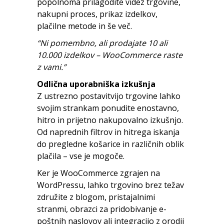
popolnoma prilagodite videz trgovine,
nakupni proces, prikaz izdelkov,
plačilne metode in še več.
“Ni pomembno, ali prodajate 10 ali
10.000 izdelkov – WooCommerce raste
z vami.”
Odlična uporabniška izkušnja
Z ustrezno postavitvijo trgovine lahko
svojim strankam ponudite enostavno,
hitro in prijetno nakupovalno izkušnjo.
Od naprednih filtrov in hitrega iskanja
do pregledne košarice in različnih oblik
plačila – vse je mogoče.
Ker je WooCommerce zgrajen na
WordPressu, lahko trgovino brez težav
združite z blogom, pristajalnimi
stranmi, obrazci za pridobivanje e-
poštnih naslovov ali integracijo z orodji