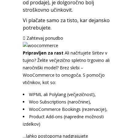
od prodaje), je dolgoročno bolj
stroškovno učinkovit.
Vi plačate samo za tisto, kar dejansko
potrebujete.
Zahtevaj ponudbo
Pripravljen za rast
Ali načrtujete širitev v
tujino? Želite večjezično spletno trgovino ali
naročniški model? Brez skrbi –
WooCommerce to omogoča. S pomočjo
vtičnikov, kot so:
WPML ali Polylang (večjezičnost),
Woo Subscriptions (naročnine),
WooCommerce Bookings (rezervacije),
Product Add-ons (napredne možnosti
izdelkov)
…lahko postopoma nadgrajujete