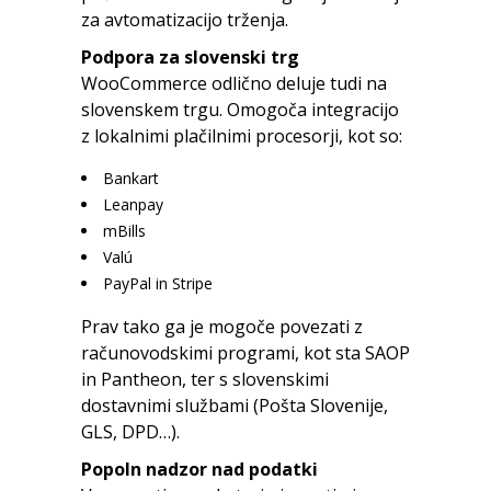
za avtomatizacijo trženja.
Podpora za slovenski trg
WooCommerce odlično deluje tudi na
slovenskem trgu. Omogoča integracijo
z lokalnimi plačilnimi procesorji, kot so:
Bankart
Leanpay
mBills
Valú
PayPal in Stripe
Prav tako ga je mogoče povezati z
računovodskimi programi, kot sta SAOP
in Pantheon, ter s slovenskimi
dostavnimi službami (Pošta Slovenije,
GLS, DPD…).
Popoln nadzor nad podatki